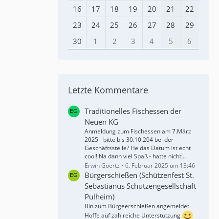
16
17
18
19
20
21
22
23
24
25
26
27
28
29
30
1
2
3
4
5
6
Letzte Kommentare
Traditionelles Fischessen der
Neuen KG
Anmeldung zum Fischessen am 7.März
2025 - bitte bis 30.10.204 bei der
Geschäftsstelle? He das Datum ist echt
cool! Na dann viel Spaß - hatte nicht…
Erwin Goertz
6. Februar 2025 um 13:46
Bürgerschießen (Schützenfest St.
Sebastianus Schützengesellschaft
Pulheim)
Bin zum Bürgeerschießen angemeldet.
Hoffe auf zahlreiche Unterstützung