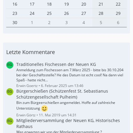
16
17
18
19
20
21
22
23
24
25
26
27
28
29
30
1
2
3
4
5
6
Letzte Kommentare
Traditionelles Fischessen der Neuen KG
Anmeldung zum Fischessen am 7.März 2025 - bitte bis 30.10.204
bei der Geschäftsstelle? He das Datum ist echt cool! Na dann viel
Spaß - hatte nicht…
Erwin Goertz
6. Februar 2025 um 13:46
Bürgerschießen (Schützenfest St. Sebastianus
Schützengesellschaft Pulheim)
Bin zum Bürgeerschießen angemeldet. Hoffe auf zahlreiche
Unterstützung
Erwin Görtz
11. Mai 2019 um 14:31
Mitgliederversammlung der Neuen KG, Historisches
Rathaus
Was erwarten wir von der Mitgliederversammlung ?