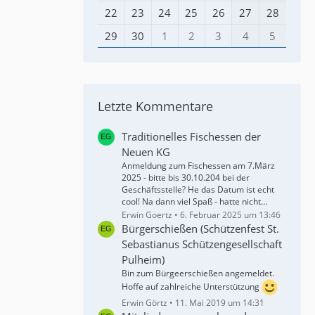
22
23
24
25
26
27
28
29
30
1
2
3
4
5
Letzte Kommentare
Traditionelles Fischessen der
Neuen KG
Anmeldung zum Fischessen am 7.März
2025 - bitte bis 30.10.204 bei der
Geschäftsstelle? He das Datum ist echt
cool! Na dann viel Spaß - hatte nicht…
Erwin Goertz
6. Februar 2025 um 13:46
Bürgerschießen (Schützenfest St.
Sebastianus Schützengesellschaft
Pulheim)
Bin zum Bürgeerschießen angemeldet.
Hoffe auf zahlreiche Unterstützung
Erwin Görtz
11. Mai 2019 um 14:31