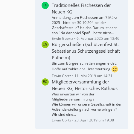
Traditionelles Fischessen der
Neuen KG
Anmeldung zum Fischessen am 7.März
2025 - bitte bis 30.10.204 bei der
Geschäftsstelle? He das Datum ist echt
cool! Na dann viel Spaß - hatte nicht…
Erwin Goertz
6. Februar 2025 um 13:46
Bürgerschießen (Schützenfest St.
Sebastianus Schützengesellschaft
Pulheim)
Bin zum Bürgeerschießen angemeldet.
Hoffe auf zahlreiche Unterstützung
Erwin Görtz
11. Mai 2019 um 14:31
Mitgliederversammlung der
Neuen KG, Historisches Rathaus
Was erwarten wir von der
Mitgliederversammlung ?
Wie können wir unsere Gesellschaft in der
Außendarstellung nach vorne bringen ?
Wir sind eine…
Erwin Görtz
23. April 2019 um 19:38