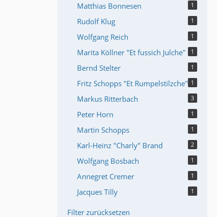
Matthias Bonnesen
1
Rudolf Klug
1
Wolfgang Reich
1
Marita Köllner "Et fussich Julche"
1
Bernd Stelter
1
Fritz Schopps "Et Rumpelstilzche"
1
Markus Ritterbach
3
Peter Horn
1
Martin Schopps
1
Karl-Heinz "Charly" Brand
2
Wolfgang Bosbach
1
Annegret Cremer
1
Jacques Tilly
1
Filter zurücksetzen