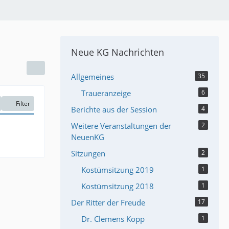
Neue KG Nachrichten
Allgemeines
35
Traueranzeige
6
Filter
Berichte aus der Session
4
Weitere Veranstaltungen der
2
NeuenKG
Sitzungen
2
Kostümsitzung 2019
1
Kostümsitzung 2018
1
Der Ritter der Freude
17
Dr. Clemens Kopp
1