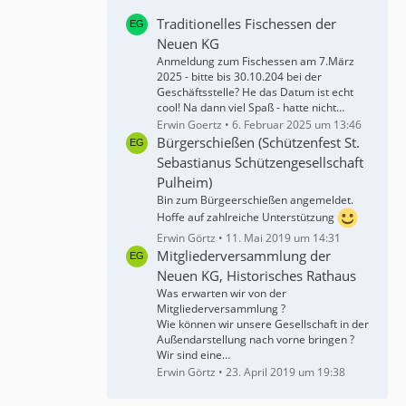
Traditionelles Fischessen der
Neuen KG
Anmeldung zum Fischessen am 7.März
2025 - bitte bis 30.10.204 bei der
Geschäftsstelle? He das Datum ist echt
cool! Na dann viel Spaß - hatte nicht…
Erwin Goertz
6. Februar 2025 um 13:46
Bürgerschießen (Schützenfest St.
Sebastianus Schützengesellschaft
Pulheim)
Bin zum Bürgeerschießen angemeldet.
Hoffe auf zahlreiche Unterstützung
Erwin Görtz
11. Mai 2019 um 14:31
Mitgliederversammlung der
Neuen KG, Historisches Rathaus
Was erwarten wir von der
Mitgliederversammlung ?
Wie können wir unsere Gesellschaft in der
Außendarstellung nach vorne bringen ?
Wir sind eine…
Erwin Görtz
23. April 2019 um 19:38