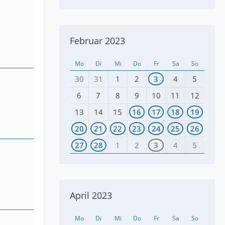
Februar 2023
Mo
Di
Mi
Do
Fr
Sa
So
30
31
1
2
3
4
5
6
7
8
9
10
11
12
13
14
15
16
17
18
19
20
21
22
23
24
25
26
27
28
1
2
3
4
5
April 2023
Mo
Di
Mi
Do
Fr
Sa
So