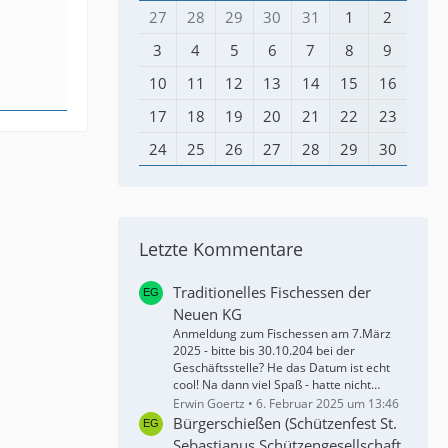
27
28
29
30
31
1
2
3
4
5
6
7
8
9
10
11
12
13
14
15
16
17
18
19
20
21
22
23
24
25
26
27
28
29
30
Letzte Kommentare
Traditionelles Fischessen der
Neuen KG
Anmeldung zum Fischessen am 7.März
2025 - bitte bis 30.10.204 bei der
Geschäftsstelle? He das Datum ist echt
cool! Na dann viel Spaß - hatte nicht…
Erwin Goertz
6. Februar 2025 um 13:46
Bürgerschießen (Schützenfest St.
Sebastianus Schützengesellschaft