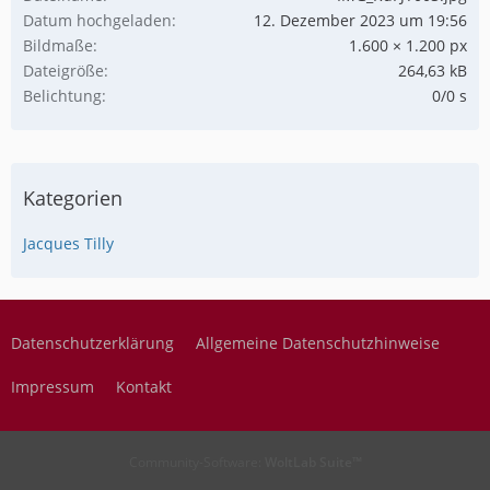
Datum hochgeladen
12. Dezember 2023 um 19:56
Bildmaße
1.600 × 1.200 px
Dateigröße
264,63 kB
Belichtung
0/0 s
Kategorien
Jacques Tilly
Datenschutzerklärung
Allgemeine Datenschutzhinweise
Impressum
Kontakt
Community-Software:
WoltLab Suite™