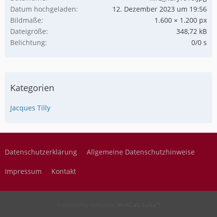
Datum hochgeladen
12. Dezember 2023 um 19:56
Bildmaße
1.600 × 1.200 px
Dateigröße
348,72 kB
Belichtung
0/0 s
Kategorien
Jacques Tilly
Datenschutzerklärung
Allgemeine Datenschutzhinweise
Impressum
Kontakt
Community-Software:
WoltLab Suite™