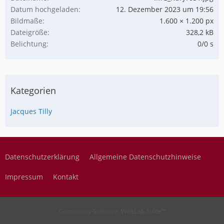
Datum hochgeladen
12. Dezember 2023 um 19:56
Bildmaße
1.600 × 1.200 px
Dateigröße
328,2 kB
Belichtung
0/0 s
Kategorien
Jacques Tilly
Datenschutzerklärung
Allgemeine Datenschutzhinweise
Impressum
Kontakt
Community-Software:
WoltLab Suite™