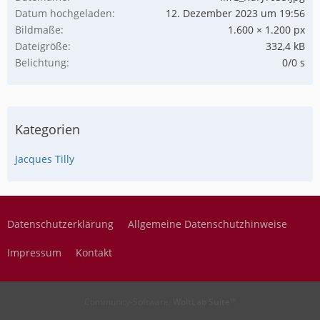
Datum hochgeladen
12. Dezember 2023 um 19:56
Bildmaße
1.600 × 1.200 px
Dateigröße
332,4 kB
Belichtung
0/0 s
Kategorien
Jacques Tilly
Datenschutzerklärung
Allgemeine Datenschutzhinweise
Impressum
Kontakt
Community-Software:
WoltLab Suite™