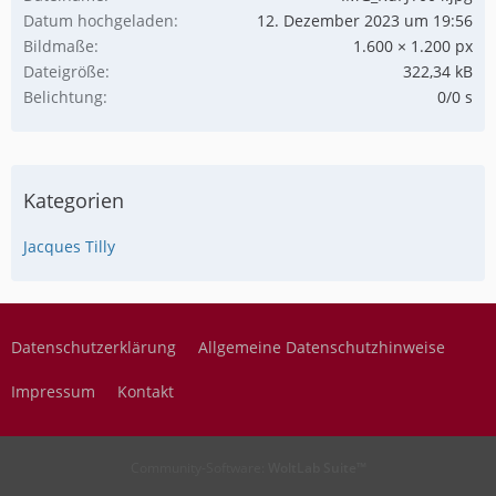
Datum hochgeladen
12. Dezember 2023 um 19:56
Bildmaße
1.600 × 1.200 px
Dateigröße
322,34 kB
Belichtung
0/0 s
Kategorien
Jacques Tilly
Datenschutzerklärung
Allgemeine Datenschutzhinweise
Impressum
Kontakt
Community-Software:
WoltLab Suite™